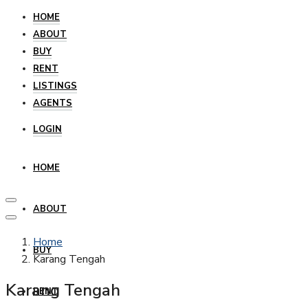
HOME
ABOUT
BUY
RENT
LISTINGS
AGENTS
LOGIN
HOME
ABOUT
Home
BUY
Karang Tengah
Karang Tengah
RENT