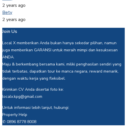
2 years ago
Bety
2 years ago
Join Us
Local X memberikan Anda bukan hanya sekedar pilihan, namun
juga memberikan GARANSI untuk meraih mimpi dan kesuksesan
ANDA.
Maju & berkembang bersama kami, miliki penghasilan sendiri yang
tidak terbatas, dapatkan tour ke manca negara, reward menarik,
dengan waktu kerja yang fleksibel.
Kirimkan CV Anda disertai foto ke:
localx.kpg@gmail.com
Untuk informasi lebih lanjut, hubungi:
Property Help
✆ 0896 8778 8008