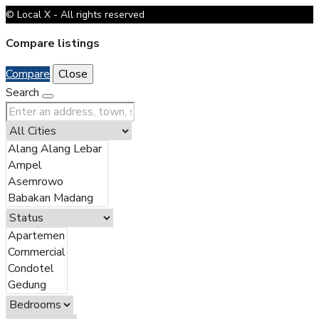
© Local X - All rights reserved
Compare listings
Compare
Close
Search