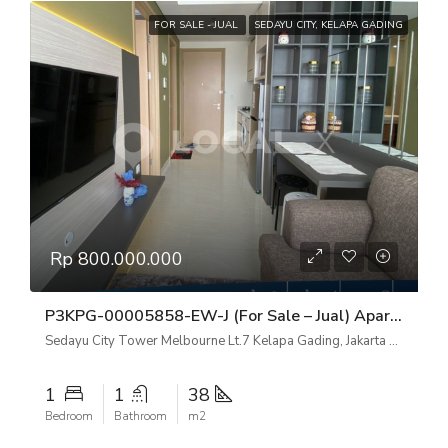
FOR SALE - JUAL
SEDAYU CITY, KELAPA GADING
Rp 800.000.000
P3KPG-00005858-EW-J (For Sale – Jual) Apartemen Sedayu City Tower Melbourne Lt.7 Kelapa Gading, Jakarta Utara
Sedayu City Tower Melbourne Lt.7 Kelapa Gading, Jakarta Utara
1
1
38
Bedroom
Bathroom
m2