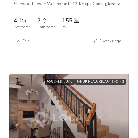
Sherwood Tower Wellington Lt.12, Kelapa Gading, Jakarta Utara
4
2
155
Bedrooms
Bathrooms
m2
Enie
3 weeks ago
FOR SALE - JUAL
JANUR HIJAU, KELAPA GADING