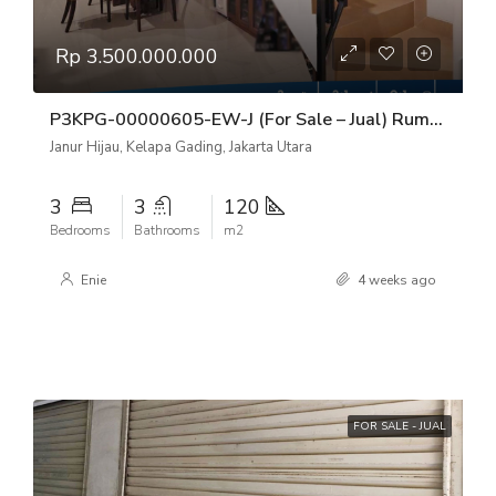
Rp 3.500.000.000
P3KPG-00000605-EW-J (For Sale – Jual) Rumah Janur Hijau Kelapa Gading, Jakarta Utara
Janur Hijau, Kelapa Gading, Jakarta Utara
3
3
120
Bedrooms
Bathrooms
m2
Enie
4 weeks ago
FOR SALE - JUAL