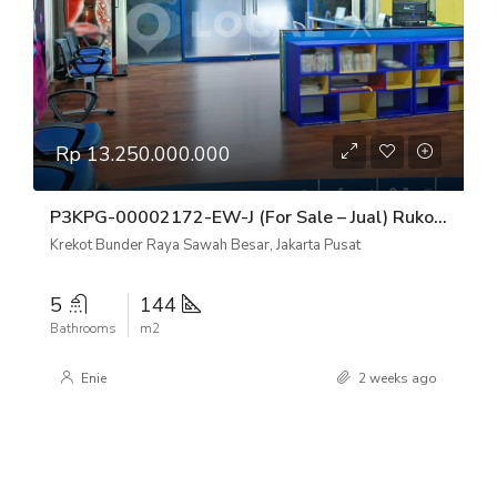
Rp 13.250.000.000
P3KPG-00002172-EW-J (For Sale – Jual) Ruko Krekot Bunder Raya Sawah Besar, Jakarta Pusat
Krekot Bunder Raya Sawah Besar, Jakarta Pusat
5
144
Bathrooms
m2
Enie
2 weeks ago