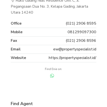
Ruko Gading Nias Residence Unit C, Jl.
Pegangsaan Dua No. 3, Kelapa Gading, Jakarta
Utara 14240
Office
(021) 2906 8595
Mobile
081299097300
Fax
(021) 2906 8596
Email
ew@propertyspecialist.id
Website
https://propertyspecialist.id/
Find Enie on:
Find Agent