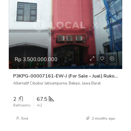
Rp 3.500.000.000
P3KPG-00007161-EW-J (For Sale – Jual) Ruko Alternatif Cibubur Jatisampurna, Bekasi, Jawa Barat
Alternatif Cibubur Jatisampurna, Bekasi, Jawa Barat
2
67.5
Bathrooms
m2
Enie
2 months ago