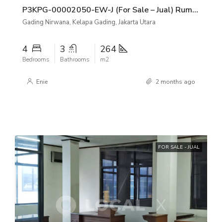
P3KPG-00002050-EW-J (For Sale – Jual) Rumah Gading Nirwana Kelapa Gading, Jakarta Utara
Gading Nirwana, Kelapa Gading, Jakarta Utara
4
3
264
Bedrooms
Bathrooms
m2
Enie
2 months ago
FOR SALE - JUAL