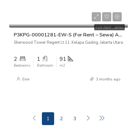
Rp 110.000.000/tahun
FOR RENT - SEWA
P3KPG-00001281-EW-S (For Rent – Sewa) Apartemen Sherwood Tower Regent Lt.11, Kelapa Gading, Jakarta Utara
Sherwood Tower Regent Lt.11, Kelapa Gading, Jakarta Utara
2
1
91
Bedrooms
Bathroom
m2
Enie
3 months ago
1
2
3