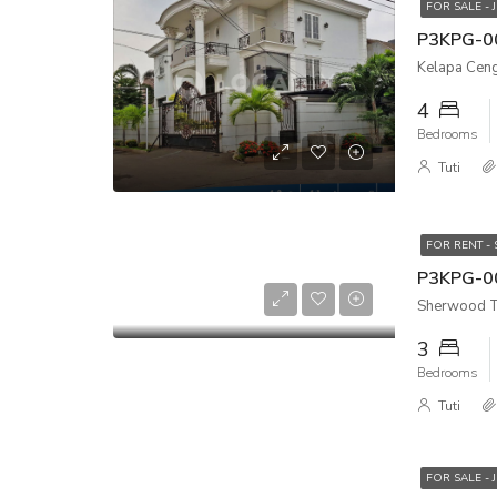
FOR SALE - 
Kelapa Ceng
4
Bedrooms
Tuti
FOR RENT -
Sherwood To
3
Bedrooms
Tuti
FOR SALE - 