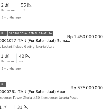
2
55
Bathrooms
m2
5 months ago
JUAL
GADING GRIYA LESTARI, SUKAPURA
Rp 1.450.000.000
P3KPG-00001027-TA-J (For Sale – Jual) Rumah Gading Griya Lestari, Kelapa Gading, Jakarta Utara
 Lestari, Kelapa Gading, Jakarta Utara
1
48
Bathroom
m2
5 months ago
JUAL
Rp 575.000.000
P3KPG-00000751-TA-J (For Sale – Jual) Apartemen Mansion Kemayoran Tower Gloria Lt.30, Kemayoran, Jakarta Pusat
ayoran Tower Gloria Lt.30, Kemayoran, Jakarta Pusat
1
31