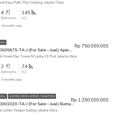
rat Kayu Putih, Pulo Gadung, Jakarta Timur
4
145
Bathrooms
m2
4 months ago
JUAL
Rp 750.000.000
P3KPG-00005675-TA-J (For Sale – Jual) Apartemen Condominium Green Bay Tower M Lantai 33 Pluit, Jakarta Utara
 Green Bay Tower M Lantai 33 Pluit, Jakarta Utara
2
74
Bathrooms
m2
5 months ago
JUAL
GADING GRIYA LESTARI, SUKAPURA
Rp 1.250.000.000
P3KPG-00001020-TA-J (For Sale – Jual) Rumah Gading Griya Lestari, Kelapa Gading, Jakarta Utara
 Lestari, Kelapa Gading, Jakarta Utara