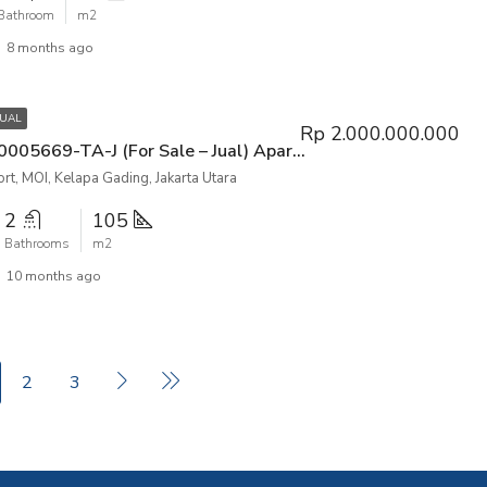
Bathroom
m2
8 months ago
JUAL
Rp 2.000.000.000
P3KPG-00005669-TA-J (For Sale – Jual) Apartemen Gading Resort Residence MOI Tower Lantai GF Kelapa Gading, Jakarta Utara
rt, MOI, Kelapa Gading, Jakarta Utara
2
105
Bathrooms
m2
10 months ago
2
3