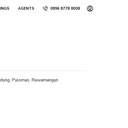
TINGS
AGENTS
0896 8778 8008
 Gadung, Pulomas, Rawamangun