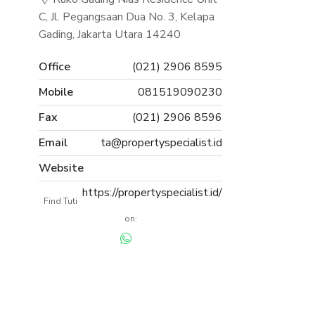
C, Jl. Pegangsaan Dua No. 3, Kelapa
Gading, Jakarta Utara 14240
Office
(021) 2906 8595
Mobile
081519090230
Fax
(021) 2906 8596
Email
ta@propertyspecialist.id
Website
https://propertyspecialist.id/
Find Tuti
on: