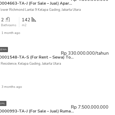
P3KPG-00004663-TA-J (For Sale – Jual) Apartemen Sherwood Tower Richmond Lantai 9 Kelapa Gading, Jakarta Utara
wer Richmond Lantai 9 Kelapa Gading, Jakarta Utara
2
142
Bathrooms
m2
1 month ago
 SEWA
Rp 330.000.000/tahun
P3KPG-00001548-TA-S (For Rent – Sewa) Toko/Kios Gading Nias Residence Grand Emerald, Kelapa Gading, Jakarta Utara
 Residence, Kelapa Gading, Jakarta Utara
3 months ago
JUAL
Rp 7.500.000.000
P3KPG-00000993-TA-J (For Sale – Jual) Rumah Pulo Mas Barat Kayu Putih, Pulo Gadung, Jakarta Timur