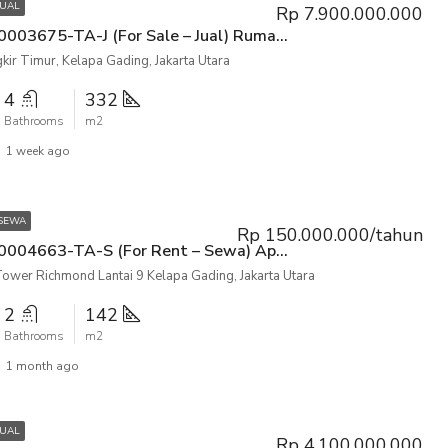
JUAL
Rp 7.900.000.000
P3KPG-00003675-TA-J (For Sale – Jual) Rumah Kelapa Cengkir Timur, Kelapa Gading, Jakarta Utara
kir Timur, Kelapa Gading, Jakarta Utara
4
332
Bathrooms
m2
1 week ago
 SEWA
Rp 150.000.000/tahun
P3KPG-00004663-TA-S (For Rent – Sewa) Apartemen Sherwood Tower Richmond Lantai 9 Kelapa Gading, Jakarta Utara
wer Richmond Lantai 9 Kelapa Gading, Jakarta Utara
2
142
Bathrooms
m2
1 month ago
JUAL
Rp 4.100.000.000