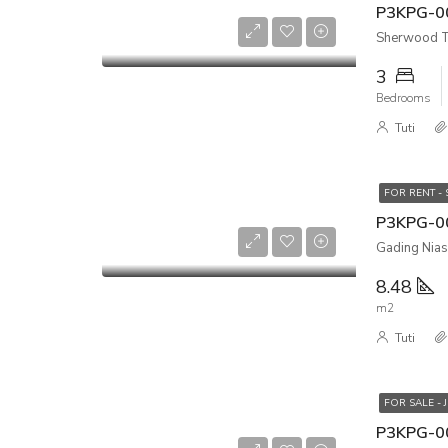
Sherwood To
3
Bedrooms
Tuti
FOR RENT -
Gading Nias
8.48
m2
Tuti
FOR SALE - 