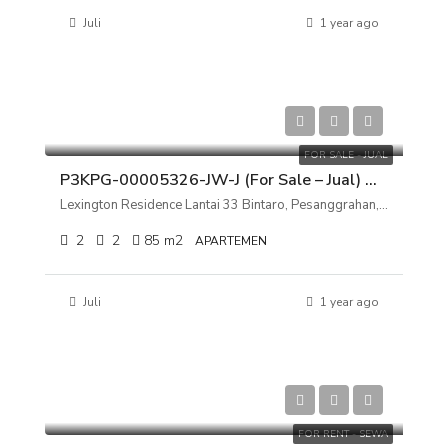
Juli
1 year ago
Rp 2.500.000.000
FOR SALE - JUAL
P3KPG-00005326-JW-J (For Sale – Jual) Apartemen Lexington Residence Lantai 33 Bintaro, Pesanggrahan, Jakarta Selatan
Lexington Residence Lantai 33 Bintaro, Pesanggrahan, Jakarta Selatan
2
2
85
m2
APARTEMEN
Juli
1 year ago
Rp 120.000.000
FOR RENT - SEWA