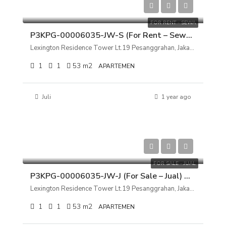
Rp 135.000.000/tahun
FOR RENT - SEWA
P3KPG-00006035-JW-S (For Rent – Sewa) Apartemen Lexington Residence Tower Lt.19 Pesanggrahan, Jakarta Selatan
Lexington Residence Tower Lt.19 Pesanggrahan, Jakarta Selatan
1
1
53
m2
APARTEMEN
Juli
1 year ago
Rp 2.100.000.000
FOR SALE - JUAL
P3KPG-00006035-JW-J (For Sale – Jual) Apartemen Lexington Residence Tower Lt.19 Pesanggrahan, Jakarta Selatan
Lexington Residence Tower Lt.19 Pesanggrahan, Jakarta Selatan
1
1
53
m2
APARTEMEN