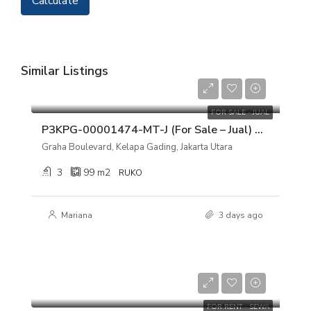
Calculate
Similar Listings
Rp 10.000.000.000
FOR SALE - JUAL
P3KPG-00001474-MT-J (For Sale – Jual) Ruko Graha Boulevard, Kelapa Gading, Jakarta Utara
Graha Boulevard, Kelapa Gading, Jakarta Utara
3
99
m2
RUKO
Mariana
3 days ago
Rp 700.000.000/tahun
FOR RENT - SEWA