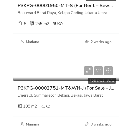
P3KPG-00001950-MT-S (For Rent – Sewa) Ruko Boulevard Barat Raya, Kelapa Gading, Jakarta Utara
Boulevard Barat Raya, Kelapa Gading, Jakarta Utara
5
255
m2
RUKO
Mariana
2 weeks ago
Rp 7.500.000.000
FOR SALE - JUAL
P3KPG-00002751-MT&WN-J (For Sale – Jual) Ruko Emerald, Summarecon Bekasi, Bekasi, Jawa Barat
Emerald, Summarecon Bekasi, Bekasi, Jawa Barat
108
m2
RUKO
Mariana
3 weeks ago