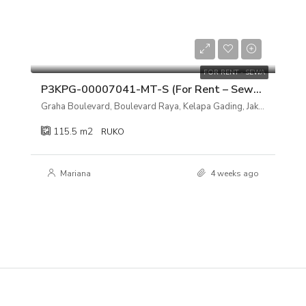
Rp 300.000.000/tahun
FOR RENT - SEWA
P3KPG-00007041-MT-S (For Rent – Sewa) Ruko Graha Boulevard, Boulevard Raya, Kelapa Gading, Jakarta Utara
Graha Boulevard, Boulevard Raya, Kelapa Gading, Jakarta Utara
115.5
m2
RUKO
Mariana
4 weeks ago