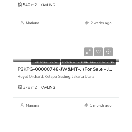
540
m2
KAVLING
Mariana
2 weeks ago
Rp 8.505.000.000
Rp 22.500.000/m2
FOR SALE - JUAL
ROYAL ORCHARD, KELAPA GADING
P3KPG-00000748-JW&MT-J (For Sale – Jual) Kavling Tanah Royal Orchard, Kelapa Gading, Jakarta Utara
Royal Orchard, Kelapa Gading, Jakarta Utara
378
m2
KAVLING
Mariana
1 month ago