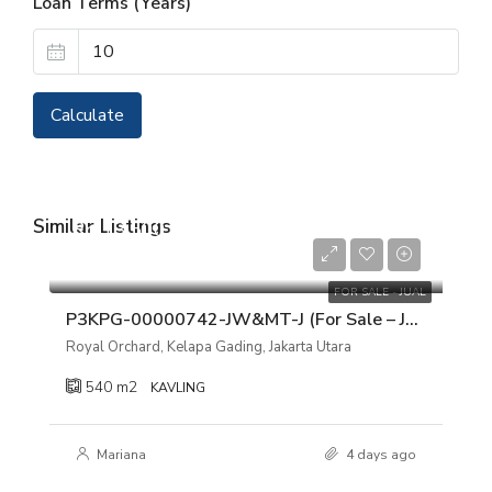
Loan Terms (Years)
Calculate
Similar Listings
Rp 13.500.000.000
Rp 25.000.000/m2
FOR SALE - JUAL
P3KPG-00000742-JW&MT-J (For Sale – Jual) Kavling Tanah Royal Orchard, Kelapa Gading, Jakarta Utara
Royal Orchard, Kelapa Gading, Jakarta Utara
540
m2
KAVLING
Mariana
4 days ago