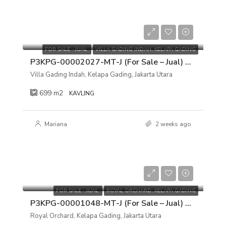
Rp 18.873.000.000
Rp 27.000.000/m2
FOR SALE - JUAL
VILLA GADING INDAH, KELAPA GADING
P3KPG-00002027-MT-J (For Sale – Jual) Kavling Tanah Villa Gading Indah, Kelapa Gading, Jakarta Utara
Villa Gading Indah, Kelapa Gading, Jakarta Utara
699
m2
KAVLING
Mariana
2 weeks ago
Rp 13.500.000.000
Rp 25.000.000/m2
FOR SALE - JUAL
ROYAL ORCHARD, KELAPA GADING
P3KPG-00001048-MT-J (For Sale – Jual) Kavling Tanah Royal Orchard, Kelapa Gading, Jakarta Utara
Royal Orchard, Kelapa Gading, Jakarta Utara