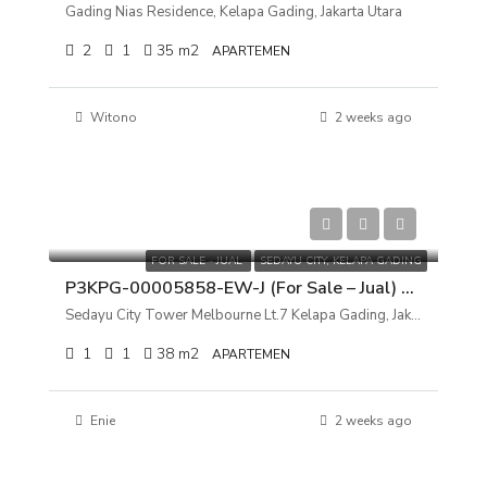
Gading Nias Residence, Kelapa Gading, Jakarta Utara
2
1
35
m2
APARTEMEN
Witono
2 weeks ago
Rp 800.000.000
FOR SALE - JUAL
SEDAYU CITY, KELAPA GADING
P3KPG-00005858-EW-J (For Sale – Jual) Apartemen Sedayu City Tower Melbourne Lt.7 Kelapa Gading, Jakarta Utara
Sedayu City Tower Melbourne Lt.7 Kelapa Gading, Jakarta Utara
1
1
38
m2
APARTEMEN
Enie
2 weeks ago