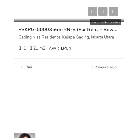
Rp 15.000.000/tahun
FOR RENT - SEWA
P3KPG-00003565-RN-S (For Rent – Sewa) Apartemen Gading Nias Residence Tower Grand Emerald Lt.17, Kelapa Gading, Jakarta Utara
Gading Nias Residence, Kelapa Gading, Jakarta Utara
1
21
m2
APARTEMEN
Rini
2 weeks ago