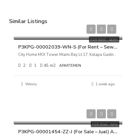
Similar Listings
Rp 75.000.000/tahun
FOR RENT - SEWA
P3KPG-00002039-WN-S (For Rent – Sewa) Apartemen City Home MOI Tower Miami Bay Lt.17, Kelapa Gading, Jakarta Utara
City Home MOI Tower Miami Bay Lt.17, Kelapa Gading, Jakarta Utara
2
1
45
m2
APARTEMEN
Wenny
1 week ago
Rp 180.000.000
FOR SALE - JUAL
P3KPG-00001454-ZZ-J (For Sale – Jual) Apartemen Gading Nias Residence Tower Dahlia Lt.10, Kelapa Gading, Jakarta Utara