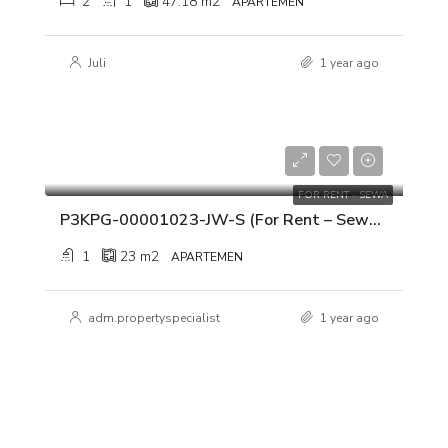
2
1
47.18
m2
APARTEMEN
Juli
1 year ago
Rp 36.000.000/tahun
FOR RENT - SEWA
P3KPG-00001023-JW-S (For Rent – Sewa) Apartemen Serpong M Town Residence Tower Carmel Lt.28 Kelapa Dua, Tangerang, Banten
1
23
m2
APARTEMEN
adm.propertyspecialist
1 year ago