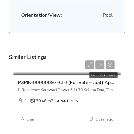
Orientation/View:
Pool
Similar Listings
Rp 600.000.000
FOR SALE - JUAL
P3PIK-00000097-CI-J (For Sale – Jual) Apartemen U Residence Karawaci Tower 3 Lt.39 Kelapa Dua, Tangerang, Banten
U Residence Karawaci Tower 3 Lt.39 Kelapa Dua, Tangerang, Banten
1
30.46
m2
APARTEMEN
Chai In
1 year ago