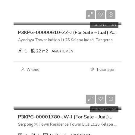
Rp 280.000.000
FOR SALE - JUAL
P3KPG-00000610-ZZ-J (For Sale – Jual) Apartemen Ayodhya Tower Indiigo Lt.25 Kelapa Indah, Tangerang, Banten
Ayodhya Tower Indiigo Lt.25 Kelapa Indah, Tangerang, Banten
1
22
m2
APARTEMEN
Witono
1 year ago
Rp 999.000.000
FOR SALE - JUAL
P3KPG-00001780-JW-J (For Sale – Jual) Apartemen Serpong M Town Residence Tower Ellis Lt.26 Kelapa Dua, Tangerang, Banten
Serpong M Town Residence Tower Ellis Lt.26 Kelapa Dua, Tangerang, Banten