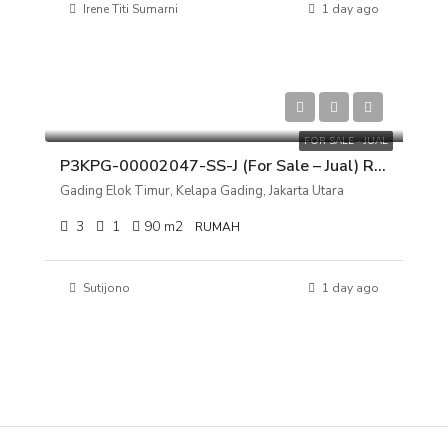
Irene Titi Sumarni
1 day ago
Rp 2.100.000.000
FOR SALE - JUAL
P3KPG-00002047-SS-J (For Sale – Jual) Rumah Gading Elok Timur, Kelapa Gading, Jakarta Utara
Gading Elok Timur, Kelapa Gading, Jakarta Utara
3
1
90
m2
RUMAH
Sutijono
1 day ago