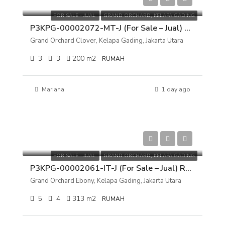
FOR SALE - JUAL
GRAND ORCHARD, KELAPA GADING
P3KPG-00002072-MT-J (For Sale – Jual) Rumah Grand Orchard Clover, Kelapa Gading, Jakarta Utara
Grand Orchard Clover, Kelapa Gading, Jakarta Utara
3
3
200
m2
RUMAH
Mariana
1 day ago
Rp 8.000.000.000
FOR SALE - JUAL
GRAND ORCHARD, KELAPA GADING
P3KPG-00002061-IT-J (For Sale – Jual) Rumah Grand Orchard Ebony, Kelapa Gading, Jakarta Utara
Grand Orchard Ebony, Kelapa Gading, Jakarta Utara
5
4
313
m2
RUMAH