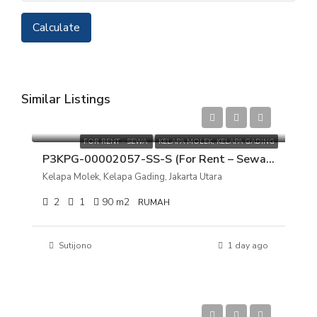
Calculate
Similar Listings
Rp 35.000.000/tahun
FOR RENT - SEWA
KELAPA MOLEK, KELAPA GADING
P3KPG-00002057-SS-S (For Rent – Sewa) Rumah Kelapa Molek, Kelapa Gading, Jakarta Utara
Kelapa Molek, Kelapa Gading, Jakarta Utara
2
1
90
m2
RUMAH
Sutijono
1 day ago
Rp 7.000.000.000