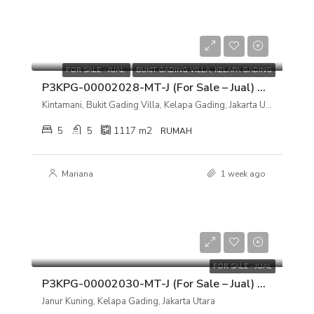
Rp 48.000.000.000
FOR SALE - JUAL
BUKIT GADING VILLA, KELAPA GADING
P3KPG-00002028-MT-J (For Sale – Jual) Rumah Kintamani, Bukit Gading Villa, Kelapa Gading, Jakarta Utara
Kintamani, Bukit Gading Villa, Kelapa Gading, Jakarta Utara
5
5
1117
m2
RUMAH
Mariana
1 week ago
Rp 2.100.000.000
FOR SALE - JUAL
P3KPG-00002030-MT-J (For Sale – Jual) Rumah Janur Kuning, Kelapa Gading, Jakarta Utara
Janur Kuning, Kelapa Gading, Jakarta Utara