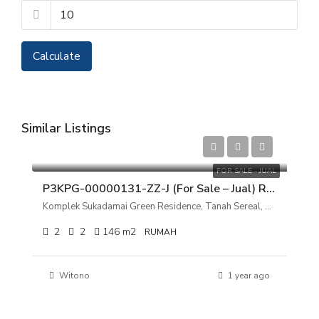
Calculate
Similar Listings
Rp 1.150.000.000
FOR SALE - JUAL
P3KPG-00000131-ZZ-J (For Sale – Jual) Rumah Komplek Sukadamai Green Residence, Tanah Sereal, Bogor, Jawa Barat
Komplek Sukadamai Green Residence, Tanah Sereal, Bogor, Jawa Barat
2
2
146
m2
RUMAH
Witono
1 year ago