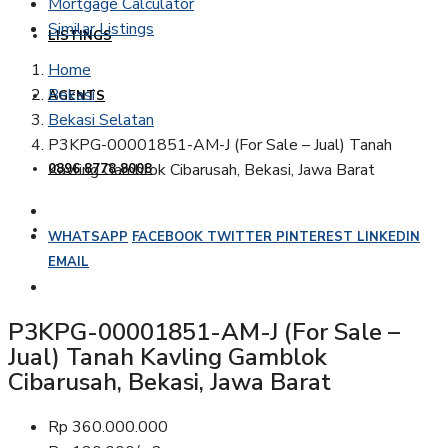
Mortgage Calculator
Similar Listings
LISTINGS
Home
Bekasi
AGENTS
Bekasi Selatan
P3KPG-00001851-AM-J (For Sale – Jual) Tanah
Kavling Gamblok Cibarusah, Bekasi, Jawa Barat
0896 8778 8008
WHATSAPP
FACEBOOK
TWITTER
PINTEREST
LINKEDIN
EMAIL
P3KPG-00001851-AM-J (For Sale –
Jual) Tanah Kavling Gamblok
Cibarusah, Bekasi, Jawa Barat
Rp 360.000.000