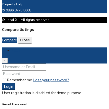
Property Help
✆ 0896 8778 8008
© Local X - All rights reserved
Compare listings
Compare
Close
Login
×
Remember me
Lost your password?
Login
User registration is disabled for demo purpose.
Reset Password