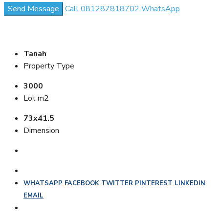
Send Message
Call
081287818702
WhatsApp
Tanah
Property Type
3000
Lot m2
73x41.5
Dimension
WHATSAPP
FACEBOOK
TWITTER
PINTEREST
LINKEDIN
EMAIL