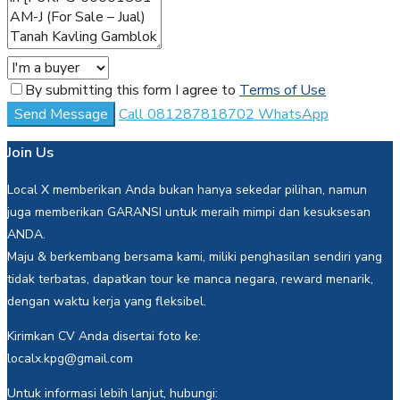
By submitting this form I agree to
Terms of Use
Send Message
Call
081287818702
WhatsApp
Join Us
Local X memberikan Anda bukan hanya sekedar pilihan, namun
juga memberikan GARANSI untuk meraih mimpi dan kesuksesan
ANDA.
Maju & berkembang bersama kami, miliki penghasilan sendiri yang
tidak terbatas, dapatkan tour ke manca negara, reward menarik,
dengan waktu kerja yang fleksibel.
Kirimkan CV Anda disertai foto ke:
localx.kpg@gmail.com
Untuk informasi lebih lanjut, hubungi: