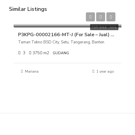
Similar Listings
Rp 82.500.000.000
FOR SALE - JUAL
P3KPG-00002166-MT-J (For Sale – Jual) Gudang Taman Tekno BSD City, Setu, Tangerang, Banten
Taman Tekno BSD City, Setu, Tangerang, Banten
3
3750
m2
GUDANG
Mariana
1 year ago