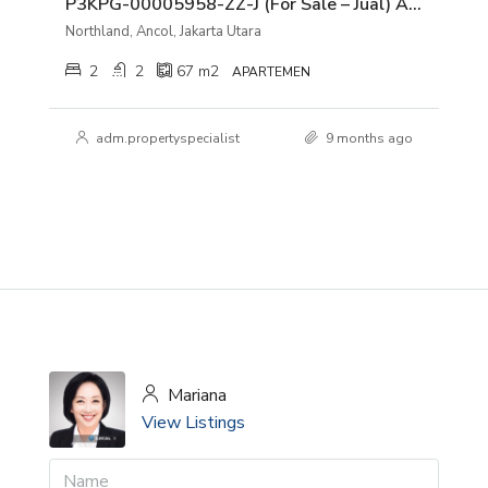
P3KPG-00005958-ZZ-J (For Sale – Jual) Apartemen Northland Ancol Residence Lantai 22 Pademangan Barat, Jakarta Utara
Northland, Ancol, Jakarta Utara
2
2
67
m2
APARTEMEN
adm.propertyspecialist
9 months ago
Mariana
View Listings