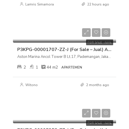
Lamris Simamora
22 hours ago
Rp 500.000.000
FOR SALE - JUAL
P3KPG-00001707-ZZ-J (For Sale – Jual) Apartemen Aston Marina Ancol Tower B Lt.17, Pademangan, Jakarta Utara
Aston Marina Ancol Tower B Lt.17, Pademangan, Jakarta Utara
2
1
44
m2
APARTEMEN
Witono
2 months ago
Rp 1.200.000.000
FOR SALE - JUAL