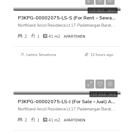
Rp 33.000.000/tahun
FOR RENT - SEWA
P3KPG-00002075-LS-S (For Rent – Sewa) Apartemen Northland Ancol Residence Lt.17, Pademangan Barat, Jakarta Utara
Northland Ancol Residence Lt.17, Pademangan Barat, Jakarta Utara
2
1
41
m2
APARTEMEN
Lamris Simamora
22 hours ago
Rp 450.000.000
FOR SALE - JUAL
P3KPG-00002075-LS-J (For Sale – Jual) Apartemen Northland Ancol Residence Lt.17, Pademangan Barat, Jakarta Utara
Northland Ancol Residence Lt.17, Pademangan Barat, Jakarta Utara
2
1
41
m2
APARTEMEN