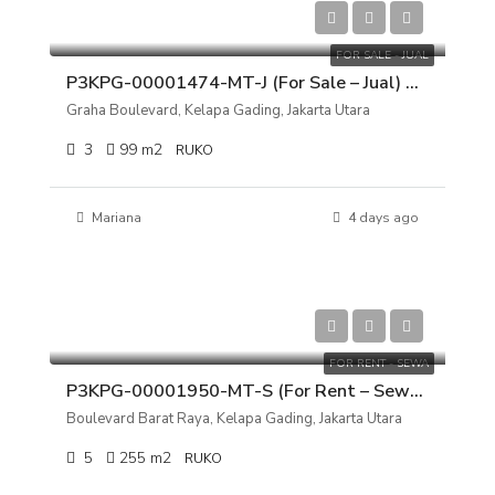
Rp 10.000.000.000
FOR SALE - JUAL
P3KPG-00001474-MT-J (For Sale – Jual) Ruko Graha Boulevard, Kelapa Gading, Jakarta Utara
Graha Boulevard, Kelapa Gading, Jakarta Utara
3
99
m2
RUKO
Mariana
4 days ago
Rp 700.000.000/tahun
FOR RENT - SEWA
P3KPG-00001950-MT-S (For Rent – Sewa) Ruko Boulevard Barat Raya, Kelapa Gading, Jakarta Utara
Boulevard Barat Raya, Kelapa Gading, Jakarta Utara
5
255
m2
RUKO