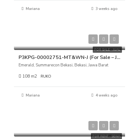
Mariana
3 weeks ago
Rp 7.500.000.000
FOR SALE - JUAL
P3KPG-00002751-MT&WN-J (For Sale – Jual) Ruko Emerald, Summarecon Bekasi, Bekasi, Jawa Barat
Emerald, Summarecon Bekasi, Bekasi, Jawa Barat
108
m2
RUKO
Mariana
4 weeks ago
Rp 300.000.000/tahun
FOR RENT - SEWA