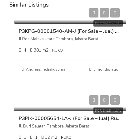
Similar Listings
Rp 12.000.000.000
FOR SALE - JUAL
P3KPG-00001540-AM-J (For Sale – Jual) Ruko Jl Roa Malaka Utara Tambora, Jakarta Barat
Jl Roa Malaka Utara Tambora, Jakarta Barat
4
381
m2
RUKO
Andreas Tedjakusuma
5 months ago
Rp 2.200.000.000
FOR SALE - JUAL
P3PIK-00005654-LA-J (For Sale – Jual) Ruko Jl. Duri Selatan Tambora, Jakarta Barat
Jl. Duri Selatan Tambora, Jakarta Barat
1
1
39
m2
RUKO