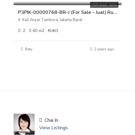
FOR SALE - JUAL
P3PIK-00000768-BR-J (For Sale – Jual) Ruko Jl. Kali Anyar Tambora, Jakarta Barat
Jl. Kali Anyar Tambora, Jakarta Barat
2
60
m2
RUKO
Bety
2 years ago
Chai In
View Listings