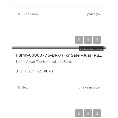
Lucia Loew
1 year ago
Rp 4.200.000.000
FOR SALE - JUAL
P3PIK-00000775-BR-J (For Sale – Jual) Ruko Jl. Kali Anyar Tambora, Jakarta Barat
Jl. Kali Anyar Tambora, Jakarta Barat
3
254
m2
RUKO
Bety
2 years ago
Rp 1.900.000.000