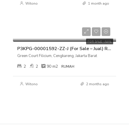
Witono
1 month ago
Rp 2.550.000.000
FOR SALE - JUAL
P3KPG-00001592-ZZ-J (For Sale – Jual) Rumah Green Court Filicium, Cengkareng, Jakarta Barat
Green Court Filicium, Cengkareng, Jakarta Barat
2
2
90
m2
RUMAH
Witono
2 months ago