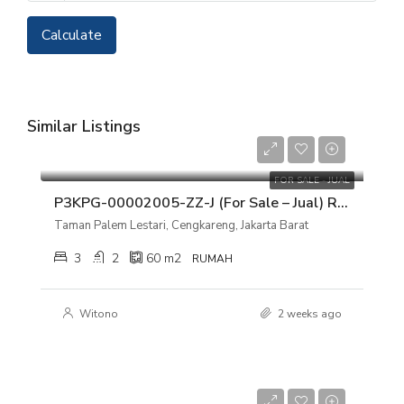
Calculate
Similar Listings
Rp 1.950.000.000
FOR SALE - JUAL
P3KPG-00002005-ZZ-J (For Sale – Jual) Rumah Taman Palem Lestari, Cengkareng, Jakarta Barat
Taman Palem Lestari, Cengkareng, Jakarta Barat
3
2
60
m2
RUMAH
Witono
2 weeks ago