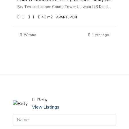
Sky Terrace Lagoon Condo Tower Uluwatu Lt.3 Kalideres, Jakarta Barat
1
1
40
m2
APARTEMEN
Witono
1 year ago
Bety
View Listings