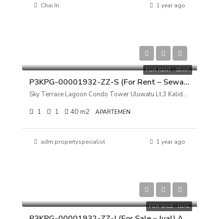
Chai In
1 year ago
Rp 45.000.000
FOR RENT - SEWA
P3KPG-00001932-ZZ-S (For Rent – Sewa) Apartemen Sky Terrace Lagoon Condo Tower Uluwatu Lt.3 Kalideres, Jakarta Barat
Sky Terrace Lagoon Condo Tower Uluwatu Lt.3 Kalideres, Jakarta Barat
1
1
40
m2
APARTEMEN
adm.propertyspecialist
1 year ago
Rp 550.000.000
FOR SALE - JUAL
P3KPG-00001932-ZZ-J (For Sale – Jual) Apartemen Sky Terrace Lagoon Condo Tower Uluwatu Lt.3 Kalideres, Jakarta Barat