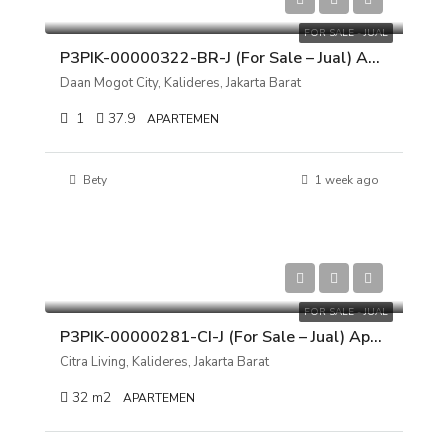
Rp 650.000.000
FOR SALE - JUAL
P3PIK-00000322-BR-J (For Sale – Jual) Apartemen Daan Mogot City, Tower Albatross, Kalideres, Jakarta Barat
Daan Mogot City, Kalideres, Jakarta Barat
1
37.9
APARTEMEN
Bety
1 week ago
Rp 550.000.000
FOR SALE - JUAL
P3PIK-00000281-CI-J (For Sale – Jual) Apartemen Citra Living, Kalideres, Jakarta Barat
Citra Living, Kalideres, Jakarta Barat
32
m2
APARTEMEN