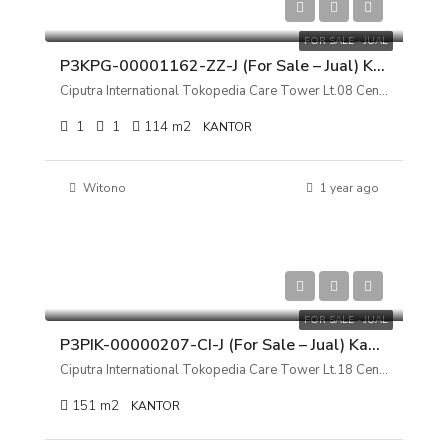
Rp 3.800.000.000
FOR SALE - JUAL
P3KPG-00001162-ZZ-J (For Sale – Jual) Kantor Ciputra International Tokopedia Care Tower Lt.08 Cengkareng, Jakarta Barat
Ciputra International Tokopedia Care Tower Lt.08 Cengkareng, Jakarta Barat
1
1
114
m2
KANTOR
Witono
1 year ago
Rp 4.400.000.000
FOR SALE - JUAL
P3PIK-00000207-CI-J (For Sale – Jual) Kantor Ciputra International Tokopedia Care Tower Lt.18 Cengkareng, Jakarta Barat
Ciputra International Tokopedia Care Tower Lt.18 Cengkareng, Jakarta Barat
151
m2
KANTOR