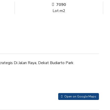
7090
Lot m2
rategis Di Jalan Raya, Dekat Budiarto Park
Open on Google Maps