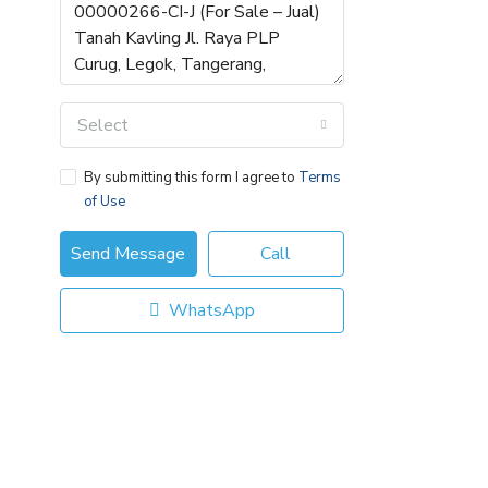
Select
By submitting this form I agree to
Terms
of Use
Send Message
Call
WhatsApp