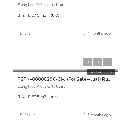
Elang laut, PIK, Jakarta Utara
2
67.5
m2
RUKO
Chai In
4 months ago
Rp 2.900.000.000
FOR SALE - JUAL
P3PIK-00000296-CI-J (For Sale – Jual) Ruko Toho Elang Laut, PIK, Jakarta Utara
Elang laut, PIK, Jakarta Utara
4
67.5
m2
RUKO
Chai In
5 months ago