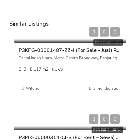
Similar Listings
Rp 14.000.000.000
FOR SALE - JUAL
P3KPG-00001487-ZZ-J (For Sale – Jual) Ruko Pantai Indah Utara, Metro Centro Broadway, Penjaringan, Jakarta Utara
Pantai Indah Utara, Metro Centro Broadway, Penjaringan, Jakarta Utara
3
117
m2
RUKO
Witono
3 months ago
Rp 200.000.000
FOR RENT - SEWA
P3PIK-00000314-CI-S (For Rent – Sewa) Ruko Toho Elang Laut, PIK, Jakarta Utara