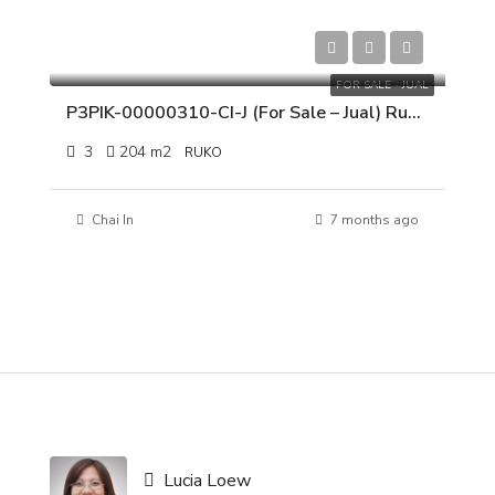
Rp 4.250.000.000
FOR SALE - JUAL
P3PIK-00000310-CI-J (For Sale – Jual) Ruko Pluit Karang Manis, Muara Karang, Jakarta Utara
3
204
m2
RUKO
Chai In
7 months ago
Lucia Loew