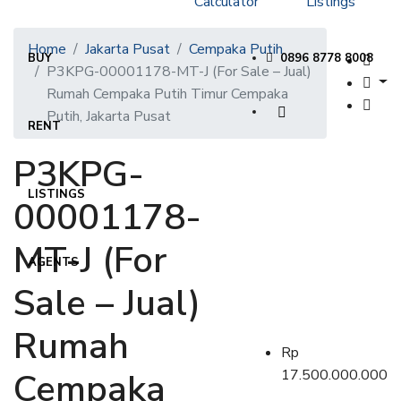
Calculator
Listings
Home
Jakarta Pusat
Cempaka Putih
BUY
0896 8778 8008
P3KPG-00001178-MT-J (For Sale – Jual)
Rumah Cempaka Putih Timur Cempaka
Putih, Jakarta Pusat
RENT
P3KPG-
LISTINGS
00001178-
MT-J (For
AGENTS
Sale – Jual)
Rumah
Rp
Cempaka
17.500.000.000