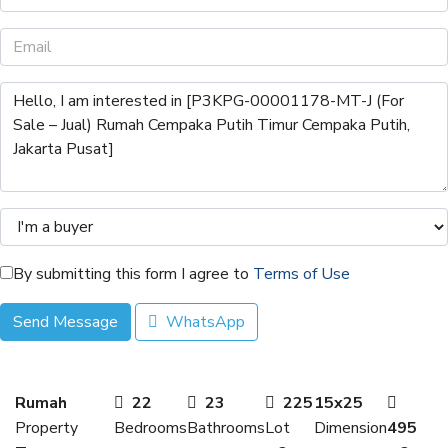
By submitting this form I agree to
Terms of Use
Send Message
WhatsApp
Rumah
22
23
225
15x25
Property
Bedrooms
Bathrooms
Lot
Dimension
495