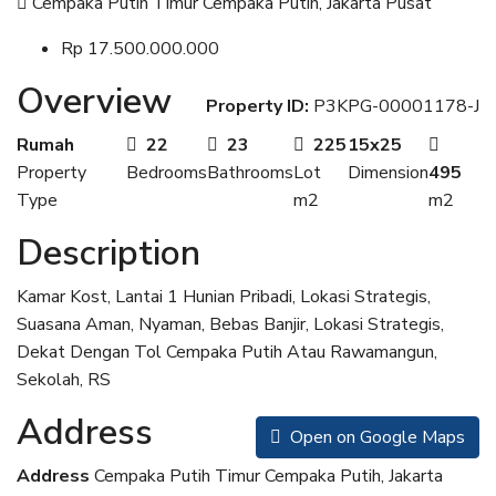
Cempaka Putih Timur Cempaka Putih, Jakarta Pusat
Rp 17.500.000.000
Overview
Property ID:
P3KPG-00001178-J
Rumah
22
23
225
15x25
Property
Bedrooms
Bathrooms
Lot
Dimension
495
Type
m2
m2
Description
Kamar Kost, Lantai 1 Hunian Pribadi, Lokasi Strategis,
Suasana Aman, Nyaman, Bebas Banjir, Lokasi Strategis,
Dekat Dengan Tol Cempaka Putih Atau Rawamangun,
Sekolah, RS
Address
Open on Google Maps
Address
Cempaka Putih Timur Cempaka Putih, Jakarta