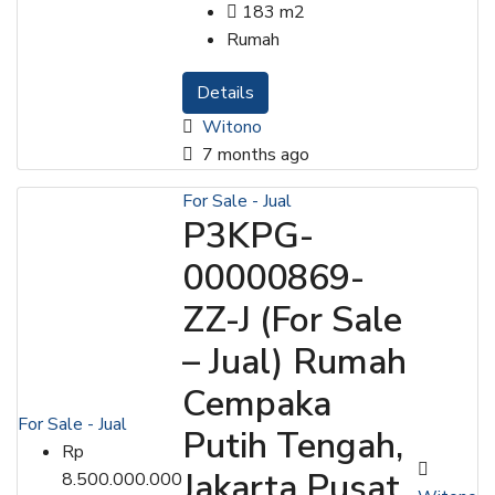
183
m2
Rumah
Details
Witono
7 months ago
For Sale - Jual
P3KPG-
00000869-
ZZ-J (For Sale
– Jual) Rumah
Cempaka
For Sale - Jual
Putih Tengah,
Rp
Jakarta Pusat
8.500.000.000