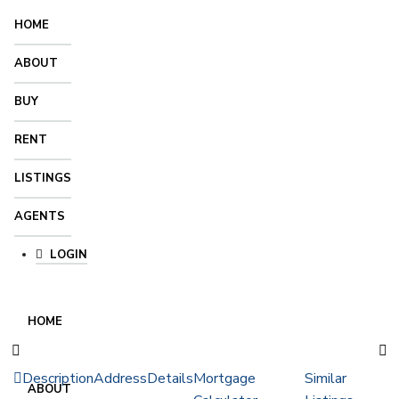
HOME
ABOUT
BUY
RENT
LISTINGS
AGENTS
LOGIN
HOME
Description
Address
Details
Mortgage
Similar
ABOUT