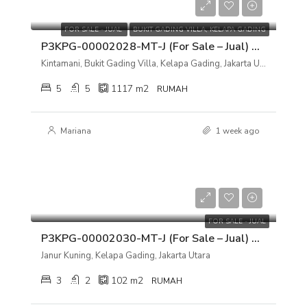
Rp 48.000.000.000
FOR SALE - JUAL
BUKIT GADING VILLA, KELAPA GADING
P3KPG-00002028-MT-J (For Sale – Jual) Rumah Kintamani, Bukit Gading Villa, Kelapa Gading, Jakarta Utara
Kintamani, Bukit Gading Villa, Kelapa Gading, Jakarta Utara
5
5
1117
m2
RUMAH
Mariana
1 week ago
Rp 2.100.000.000
FOR SALE - JUAL
P3KPG-00002030-MT-J (For Sale – Jual) Rumah Janur Kuning, Kelapa Gading, Jakarta Utara
Janur Kuning, Kelapa Gading, Jakarta Utara
3
2
102
m2
RUMAH