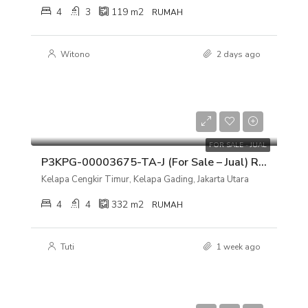
4
3
119
m2
RUMAH
Witono
2 days ago
Rp 7.900.000.000
FOR SALE - JUAL
P3KPG-00003675-TA-J (For Sale – Jual) Rumah Kelapa Cengkir Timur, Kelapa Gading, Jakarta Utara
Kelapa Cengkir Timur, Kelapa Gading, Jakarta Utara
4
4
332
m2
RUMAH
Tuti
1 week ago