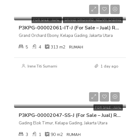
Rp 8.000.000.000
FOR SALE - JUAL
GRAND ORCHARD, KELAPA GADING
P3KPG-00002061-IT-J (For Sale – Jual) Rumah Grand Orchard Ebony, Kelapa Gading, Jakarta Utara
Grand Orchard Ebony, Kelapa Gading, Jakarta Utara
5
4
313
m2
RUMAH
Irene Titi Sumarni
1 day ago
Rp 2.100.000.000
FOR SALE - JUAL
P3KPG-00002047-SS-J (For Sale – Jual) Rumah Gading Elok Timur, Kelapa Gading, Jakarta Utara
Gading Elok Timur, Kelapa Gading, Jakarta Utara
3
1
90
m2
RUMAH