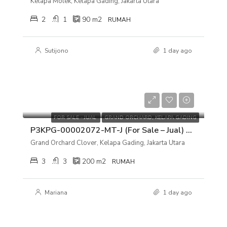
Kelapa Molek, Kelapa Gading, Jakarta Utara
2
1
90
m2
RUMAH
Sutijono
1 day ago
Rp 7.000.000.000
FOR SALE - JUAL
GRAND ORCHARD, KELAPA GADING
P3KPG-00002072-MT-J (For Sale – Jual) Rumah Grand Orchard Clover, Kelapa Gading, Jakarta Utara
Grand Orchard Clover, Kelapa Gading, Jakarta Utara
3
3
200
m2
RUMAH
Mariana
1 day ago