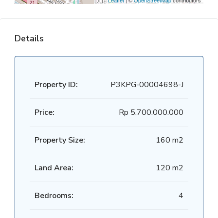
Leaflet
| ©
OpenStreetMap
contributors
Details
Property ID:
P3KPG-00004698-J
Price:
Rp 5.700.000.000
Property Size:
160 m2
Land Area:
120 m2
Bedrooms:
4