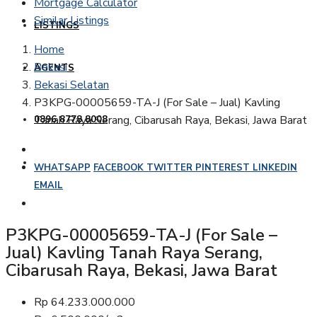
Mortgage Calculator
Similar Listings
LISTINGS
Home
Bekasi
AGENTS
Bekasi Selatan
P3KPG-00005659-TA-J (For Sale – Jual) Kavling
Tanah Raya Serang, Cibarusah Raya, Bekasi, Jawa Barat
0896 8778 8008
WHATSAPP
FACEBOOK
TWITTER
PINTEREST
LINKEDIN
EMAIL
P3KPG-00005659-TA-J (For Sale –
Jual) Kavling Tanah Raya Serang,
Cibarusah Raya, Bekasi, Jawa Barat
Rp 64.233.000.000