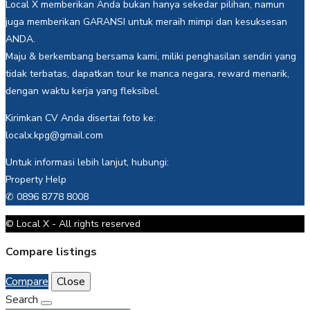
Local X memberikan Anda bukan hanya sekedar pilihan, namun
juga memberikan GARANSI untuk meraih mimpi dan kesuksesan
ANDA.
Maju & berkembang bersama kami, miliki penghasilan sendiri yang
tidak terbatas, dapatkan tour ke manca negara, reward menarik,
dengan waktu kerja yang fleksibel.
Kirimkan CV Anda disertai foto ke:
localx.kpg@gmail.com
Untuk informasi lebih lanjut, hubungi:
Property Help
✆ 0896 8778 8008
© Local X - All rights reserved
Compare listings
Compare
Close
Search