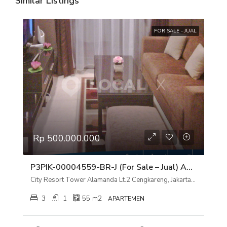
Similar Listings
FOR SALE - JUAL
Rp 500.000.000
P3PIK-00004559-BR-J (For Sale – Jual) Apartemen City Resort Tower Alamanda Lt.2 Cengkareng, Jakarta Barat
City Resort Tower Alamanda Lt.2 Cengkareng, Jakarta Barat
3
1
55
m2
APARTEMEN