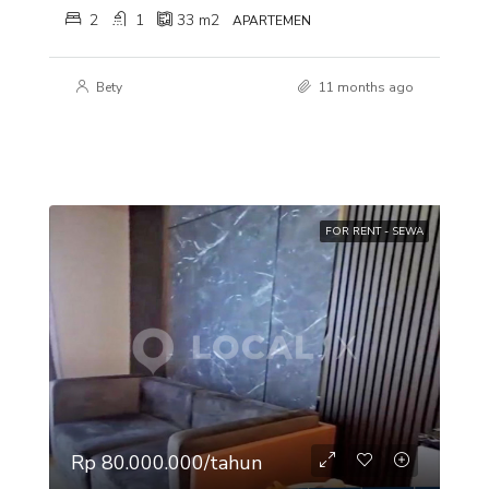
2
1
33
m2
APARTEMEN
Bety
11 months ago
FOR RENT - SEWA
Rp 80.000.000/tahun