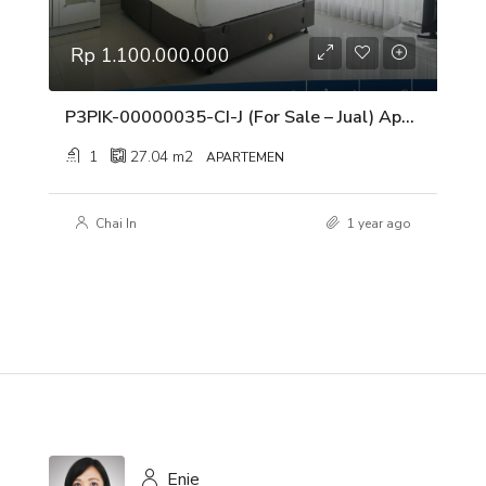
Rp 1.100.000.000
P3PIK-00000035-CI-J (For Sale – Jual) Apartemen Ciputra International, Tower Amsterdam, Cengkareng, Jakarta Barat
1
27.04
m2
APARTEMEN
Chai In
1 year ago
Enie