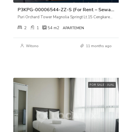
P3KPG-00006544-ZZ-S (For Rent – Sewa) Apartemen Puri Orchard Tower Magnolia Springt Lt.15 Cengkareng, Jakarta Barat
Puri Orchard Tower Magnolia Springt Lt.15 Cengkareng, Jakarta Barat
2
1
54
m2
APARTEMEN
Witono
11 months ago
FOR SALE - JUAL