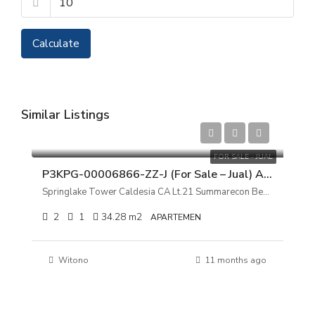
Calculate
Similar Listings
Rp 800.000.000
FOR SALE - JUAL
P3KPG-00006866-ZZ-J (For Sale – Jual) Apartemen Springlake Tower Caldesia CA Lt.21 Summarecon Bekasi, Jawa Barat
Springlake Tower Caldesia CA Lt.21 Summarecon Bekasi, Jawa Barat
2
1
34.28
m2
APARTEMEN
Witono
11 months ago