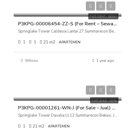
Rp 28.000.000/tahun
FOR RENT - SEWA
P3KPG-00006454-ZZ-S (For Rent – Sewa) Apartemen Springlake Tower Caldesia Lantai 27 Summarecon Bekasi, Bekasi, Jawa Barat
Springlake Tower Caldesia Lantai 27 Summarecon Bekasi, Bekasi, Jawa Barat
1
1
21
m2
APARTEMEN
Witono
1 year ago
Rp 350.000.000
FOR SALE - JUAL
P3KPG-00001261-WN-J (For Sale – Jual) Apartemen Springlake Tower Davalia Lt.12 Summarecon Bekasi, Jawa Barat
Springlake Tower Davalia Lt.12 Summarecon Bekasi, Jawa Barat
1
21
m2
APARTEMEN