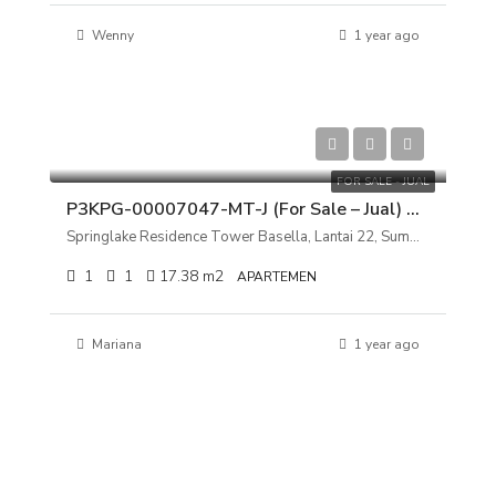
Wenny
1 year ago
Rp 410.000.000
FOR SALE - JUAL
P3KPG-00007047-MT-J (For Sale – Jual) Apartemen Springlake Residence Tower Basella, Lantai 22, Summarecon Bekasi, Bekasi, Jawa Barat
Springlake Residence Tower Basella, Lantai 22, Summarecon Bekasi, Bekasi, Jawa Barat
1
1
17.38
m2
APARTEMEN
Mariana
1 year ago